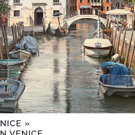
NICE »
N VENICE.