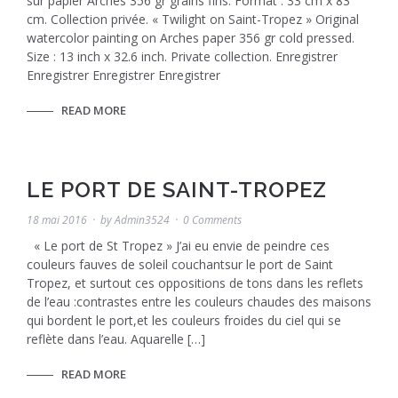
sur papier Arches 356 gr grains fins. Format : 33 cm x 83
cm. Collection privée. « Twilight on Saint-Tropez » Original
watercolor painting on Arches paper 356 gr cold pressed.
Size : 13 inch x 32.6 inch. Private collection. Enregistrer
Enregistrer Enregistrer Enregistrer
READ MORE
LE PORT DE SAINT-TROPEZ
18 mai 2016
by
Admin3524
0 Comments
« Le port de St Tropez » J’ai eu envie de peindre ces
couleurs fauves de soleil couchantsur le port de Saint
Tropez, et surtout ces oppositions de tons dans les reflets
de l’eau :contrastes entre les couleurs chaudes des maisons
qui bordent le port,et les couleurs froides du ciel qui se
reflète dans l’eau. Aquarelle […]
READ MORE